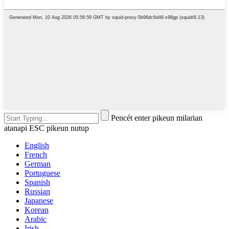
Pencét enter pikeun milarian
atanapi ESC pikeun nutup
English
French
German
Portuguese
Spanish
Russian
Japanese
Korean
Arabic
Irish