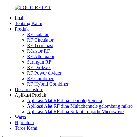
Imah
Tentang Kami
Produk
RF Isolator
RF Circulator
RF Terminasi
Résistor RF
RF Attenuator
Saringan RF
RF Diplexer
RF Power divider
RF Combiner
RF Hybrid Combiner
Desain custom
Aplikasi Produk
Aplikasi Alat RF dina Téhnologi Spasi
Aplikasi Alat RF dina Multichannels gelombang mikro
Aplikasi Alat RF dina Sirkuit Terpadu Microwave
Warta
Ngundeur
Taros Kami