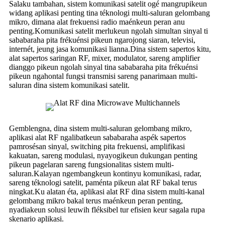
Salaku tambahan, sistem komunikasi satelit ogé mangrupikeun
widang aplikasi penting tina téknologi multi-saluran gelombang
mikro, dimana alat frekuensi radio maénkeun peran anu
penting.Komunikasi satelit merlukeun ngolah simultan sinyal ti
sababaraha pita frékuénsi pikeun ngarojong siaran, televisi,
internét, jeung jasa komunikasi lianna.Dina sistem sapertos kitu,
alat sapertos saringan RF, mixer, modulator, sareng amplifier
dianggo pikeun ngolah sinyal tina sababaraha pita frékuénsi
pikeun ngahontal fungsi transmisi sareng panarimaan multi-
saluran dina sistem komunikasi satelit.
Gemblengna, dina sistem multi-saluran gelombang mikro,
aplikasi alat RF ngalibatkeun sababaraha aspék sapertos
pamrosésan sinyal, switching pita frekuensi, amplifikasi
kakuatan, sareng modulasi, nyayogikeun dukungan penting
pikeun pagelaran sareng fungsionalitas sistem multi-
saluran.Kalayan ngembangkeun kontinyu komunikasi, radar,
sareng téknologi satelit, paménta pikeun alat RF bakal terus
ningkat.Ku alatan éta, aplikasi alat RF dina sistem multi-kanal
gelombang mikro bakal terus maénkeun peran penting,
nyadiakeun solusi leuwih fléksibel tur efisien keur sagala rupa
skenario aplikasi.