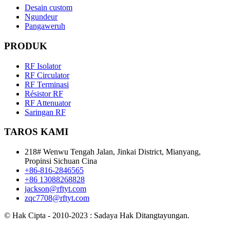
Desain custom
Ngundeur
Pangaweruh
PRODUK
RF Isolator
RF Circulator
RF Terminasi
Résistor RF
RF Attenuator
Saringan RF
TAROS KAMI
218# Wenwu Tengah Jalan, Jinkai District, Mianyang,
Propinsi Sichuan Cina
+86-816-2846565
+86 13088268828
jackson@rftyt.com
zqc7708@rftyt.com
© Hak Cipta - 2010-2023 : Sadaya Hak Ditangtayungan.