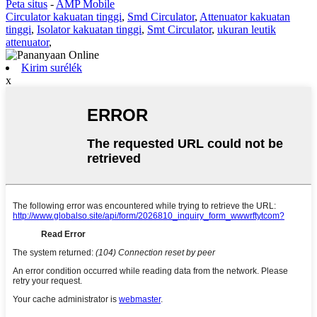
Peta situs
-
AMP Mobile
Circulator kakuatan tinggi
,
Smd Circulator
,
Attenuator kakuatan
tinggi
,
Isolator kakuatan tinggi
,
Smt Circulator
,
ukuran leutik
attenuator
,
Kirim surélék
x