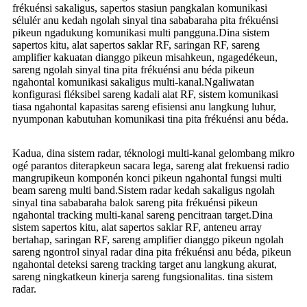
frékuénsi sakaligus, sapertos stasiun pangkalan komunikasi
sélulér anu kedah ngolah sinyal tina sababaraha pita frékuénsi
pikeun ngadukung komunikasi multi pangguna.Dina sistem
sapertos kitu, alat sapertos saklar RF, saringan RF, sareng
amplifier kakuatan dianggo pikeun misahkeun, ngagedékeun,
sareng ngolah sinyal tina pita frékuénsi anu béda pikeun
ngahontal komunikasi sakaligus multi-kanal.Ngaliwatan
konfigurasi fléksibel sareng kadali alat RF, sistem komunikasi
tiasa ngahontal kapasitas sareng efisiensi anu langkung luhur,
nyumponan kabutuhan komunikasi tina pita frékuénsi anu béda.
Kadua, dina sistem radar, téknologi multi-kanal gelombang mikro
ogé parantos diterapkeun sacara lega, sareng alat frekuensi radio
mangrupikeun komponén konci pikeun ngahontal fungsi multi
beam sareng multi band.Sistem radar kedah sakaligus ngolah
sinyal tina sababaraha balok sareng pita frékuénsi pikeun
ngahontal tracking multi-kanal sareng pencitraan target.Dina
sistem sapertos kitu, alat sapertos saklar RF, anteneu array
bertahap, saringan RF, sareng amplifier dianggo pikeun ngolah
sareng ngontrol sinyal radar dina pita frékuénsi anu béda, pikeun
ngahontal deteksi sareng tracking target anu langkung akurat,
sareng ningkatkeun kinerja sareng fungsionalitas. tina sistem
radar.